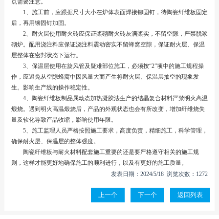
点需要注意。
1、施工前，应跟据尺寸大小在炉体表面焊接铆固钉，待陶瓷纤维板固定
后，再用铆固钉加固。
2、耐火层使用耐火砖应保证桨砌耐火砖灰满桨实，不留空隙，严禁脱浆
砌炉。配用浇注料应保证浇注料震动密实不留蜂窝空隙，保证耐火层、保温
层整体在密封状态下运行。
3、保温层使用在旋风管及疑难部位施工，必须按“2”项中的施工规程操
作，应避免从空隙蜂窝中因风量大而产生将耐火层、保温层抽空的现象发
生。影响生产线的操作稳定性。
4、陶瓷纤维板制品属动态加热凝胶法生产的结晶复合材料严禁明火高温
煅烧。遇到明火高温煅烧后，产品的外观状态也会有所改变，增加纤维烧失
量及软化导致产品收缩，影响使用年限。
5、施工监理人员严格按照施工要求，高度负责，精细施工，科学管理，
确保耐火层、保温层的整体强度。
陶瓷纤维板与耐火材料配套施工重要的还是要严格遵守相关的施工规
则，这样才能更好地确保施工的顺利进行，以及有更好的施工质量。
发表日期：2024/5/18 浏览次数：1272
上一个
下一个
返回列表