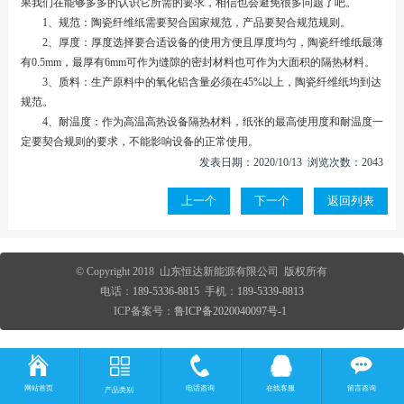
果我们在能够多多的认识它所需的要求，相信也会避免很多问题了吧。
1、规范：陶瓷纤维纸需要契合国家规范，产品要契合规范规则。
2、厚度：厚度选择要合适设备的使用方便且厚度均匀，陶瓷纤维纸最薄
有0.5mm，最厚有6mm可作为缝隙的密封材料也可作为大面积的隔热材料。
3、质料：生产原料中的氧化铝含量必须在45%以上，陶瓷纤维纸均到达
规范。
4、耐温度：作为高温高热设备隔热材料，纸张的最高使用度和耐温度一
定要契合规则的要求，不能影响设备的正常使用。
发表日期：2020/10/13 浏览次数：2043
上一个
下一个
返回列表
© Copyright 2018 山东恒达新能源有限公司 版权所有
电话：
189-5336-8815
手机：
189-5339-8813
ICP备案号：
鲁ICP备2020040097号-1
网站首页
电话咨询
在线客服
留言咨询
产品类别