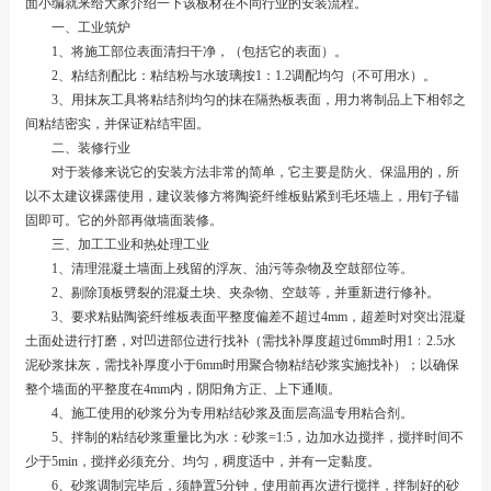
面小编就来给大家介绍一下该板材在不同行业的安装流程。
一、工业筑炉
1、将施工部位表面清扫干净，（包括它的表面）。
2、粘结剂配比：粘结粉与水玻璃按1：1.2调配均匀（不可用水）。
3、用抹灰工具将粘结剂均匀的抹在隔热板表面，用力将制品上下相邻之
间粘结密实，并保证粘结牢固。
二、装修行业
对于装修来说它的安装方法非常的简单，它主要是防火、保温用的，所
以不太建议裸露使用，建议装修方将陶瓷纤维板贴紧到毛坯墙上，用钉子锚
固即可。它的外部再做墙面装修。
三、加工工业和热处理工业
1、清理混凝土墙面上残留的浮灰、油污等杂物及空鼓部位等。
2、剔除顶板劈裂的混凝土块、夹杂物、空鼓等，并重新进行修补。
3、要求粘贴陶瓷纤维板表面平整度偏差不超过4mm，超差时对突出混凝
土面处进行打磨，对凹进部位进行找补（需找补厚度超过6mm时用1﹕2.5水
泥砂浆抹灰，需找补厚度小于6mm时用聚合物粘结砂浆实施找补）；以确保
整个墙面的平整度在4mm内，阴阳角方正、上下通顺。
4、施工使用的砂浆分为专用粘结砂浆及面层高温专用粘合剂。
5、拌制的粘结砂浆重量比为水：砂浆=1:5，边加水边搅拌，搅拌时间不
少于5min，搅拌必须充分、均匀，稠度适中，并有一定黏度。
6、砂浆调制完毕后，须静置5分钟，使用前再次进行搅拌，拌制好的砂