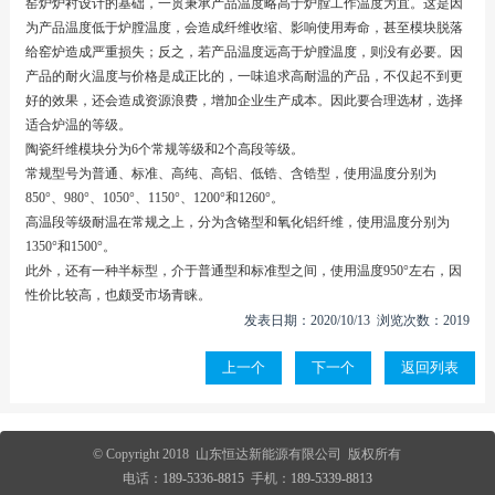
窑炉炉衬设计的基础，一贯秉承产品温度略高于炉膛工作温度为宜。这是因
为产品温度低于炉膛温度，会造成纤维收缩、影响使用寿命，甚至模块脱落
给窑炉造成严重损失；反之，若产品温度远高于炉膛温度，则没有必要。因
产品的耐火温度与价格是成正比的，一味追求高耐温的产品，不仅起不到更
好的效果，还会造成资源浪费，增加企业生产成本。因此要合理选材，选择
适合炉温的等级。
陶瓷纤维模块分为6个常规等级和2个高段等级。
常规型号为普通、标准、高纯、高铝、低锆、含锆型，使用温度分别为
850°、980°、1050°、1150°、1200°和1260°。
高温段等级耐温在常规之上，分为含铬型和氧化铝纤维，使用温度分别为
1350°和1500°。
此外，还有一种半标型，介于普通型和标准型之间，使用温度950°左右，因
性价比较高，也颇受市场青睐。
发表日期：2020/10/13 浏览次数：2019
上一个
下一个
返回列表
© Copyright 2018 山东恒达新能源有限公司 版权所有
电话：
189-5336-8815
手机：
189-5339-8813