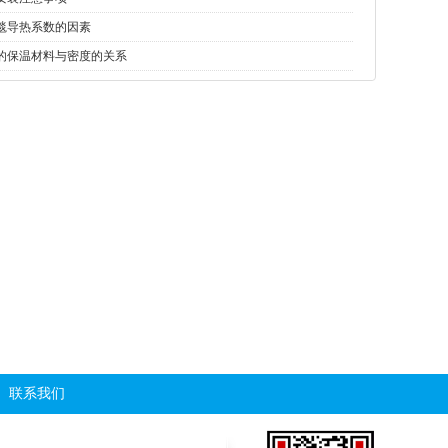
毯导热系数的因素
的保温材料与密度的关系
模块
rto蓄热式焚烧炉硅酸铝模块
陶瓷纤维毯
|
联系我们