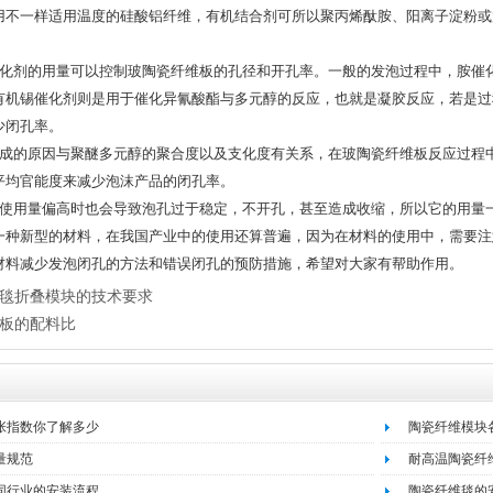
用不一样适用温度的硅酸铝纤维，有机结合剂可所以聚丙烯酞胺、阳离子淀粉或
：
剂的用量可以控制玻陶瓷纤维板的孔径和开孔率。一般的发泡过程中，胺催化
有机锡催化剂则是用于催化异氰酸酯与多元醇的反应，也就是凝胶反应，若是过
少闭孔率。
的原因与聚醚多元醇的聚合度以及支化度有关系，在玻陶瓷纤维板反应过程中
平均官能度来减少泡沫产品的闭孔率。
用量偏高时也会导致泡孔过于稳定，不开孔，甚至造成收缩，所以它的用量
新型的材料，在我国产业中的使用还算普遍，因为在材料的使用中，需要注
材料减少发泡闭孔的方法和错误闭孔的预防措施，希望对大家有帮助作用。
毯折叠模块的技术要求
板的配料比
张指数你了解多少
陶瓷纤维模块
量规范
耐高温陶瓷纤
同行业的安装流程
陶瓷纤维毯的