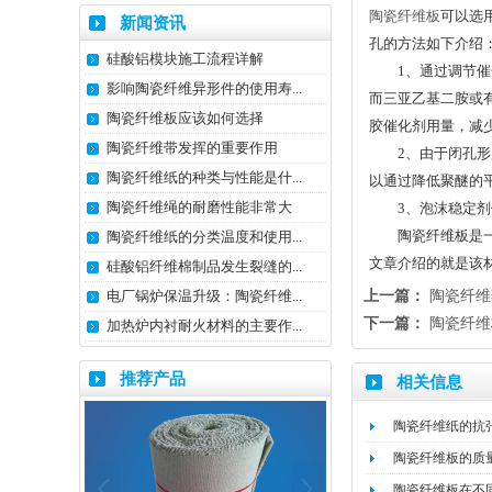
陶瓷纤维板
可以选
新闻资讯
孔的方法如下介绍
硅酸铝模块施工流程详解
1、通过调节催化
影响陶瓷纤维异形件的使用寿...
而三亚乙基二胺或
陶瓷纤维板应该如何选择
胶催化剂用量，减
陶瓷纤维带发挥的重要作用
2、由于闭孔形成
陶瓷纤维纸的种类与性能是什...
以通过降低聚醚的
陶瓷纤维绳的耐磨性能非常大
3、泡沫稳定剂使
陶瓷纤维板是一种
陶瓷纤维纸的分类温度和使用...
文章介绍的就是该
硅酸铝纤维棉制品发生裂缝的...
电厂锅炉保温升级：陶瓷纤维...
上一篇：
陶瓷纤维
下一篇：
陶瓷纤维
加热炉内衬耐火材料的主要作...
推荐产品
相关信息
陶瓷纤维纸的抗
陶瓷纤维板的质
陶瓷纤维板在不