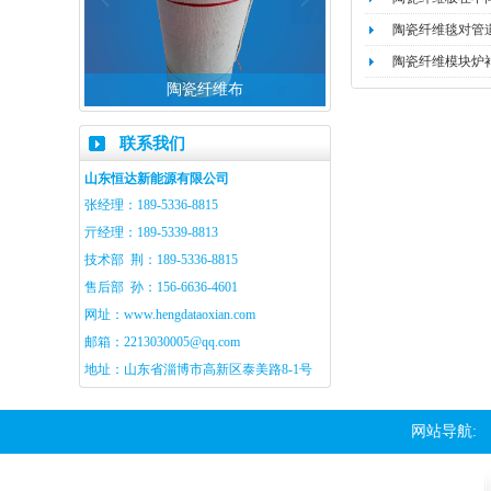
陶瓷纤维毯对管
陶瓷纤维模块炉
板
陶瓷纤维布
陶瓷纤维带
联系我们
山东恒达新能源有限公司
张经理：189-5336-8815
亓经理：189-5339-8813
技术部 荆：189-5336-8815
售后部 孙：156-6636-4601
网址：
www.hengdataoxian.com
邮箱：
2213030005@qq.com
地址：山东省淄博市高新区泰美路8-1号
网站导航: