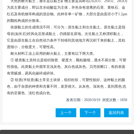
天然的耐火黏土，通常是以黏土矿物主要是高岭石(Al2O3、2SiO2、2H2O)
为其主要成分，即以含水硅酸盐为主体，并夹杂有游离的石英、黄铁石、金
红石及有机物等构成的混合物。此种非单一矿物，大部分是由直径小于1.2μm
的颗粒构成的分散体。
依据黏土的生成情况不同，可分为：原生黏土和次生黏土。原生黏土是指
母岩(如长石)经风化后形成黏土，仍残留在原地。次生黏土又称漂积黏土，
它是由原生黏土在自然动力条件下转移到其他地方再沉积下来的黏土，其粒
度细小，分散度大，可塑性高。
耐火材料工业上应用的耐火黏土，主要有以下两大类。
① 硬质黏土其特点是组织致密、硬度大，颗粒极细，遇水不易分散，可塑
性很低。此类黏土外观常呈浅灰色、灰白色或灰色。贝壳状断口，有的表面
有滑腻感，易风化破碎成碎块。
② 软质(半软质)黏土常呈土块状，组织松软，可塑性较好。这种黏土的颜
色，由于杂质的种类和含量不同，差异很大。从灰色、深灰色，直到黑色;也
有的呈紫色、淡红色或白色。
发表日期：2020/10/19 浏览次数：1850
上一个
下一个
返回列表