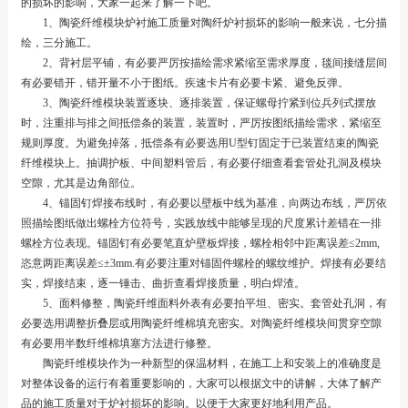
的损坏的影响，大家一起来了解一下吧。
1、陶瓷纤维模块炉衬施工质量对陶纤炉衬损坏的影响一般来说，七分描
绘，三分施工。
2、背衬层平铺，有必要严厉按描绘需求紧缩至需求厚度，毯间接缝层间
有必要错开，错开量不小于图纸。疾速卡片有必要卡紧、避免反弹。
3、陶瓷纤维模块装置逐块、逐排装置，保证螺母拧紧到位兵列式摆放
时，注重排与排之间抵偿条的装置，装置时，严厉按图纸描绘需求，紧缩至
规则厚度。为避免掉落，抵偿条有必要选用U型钉固定于已装置结束的陶瓷
纤维模块上。抽调护板、中间塑料管后，有必要仔细查看套管处孔洞及模块
空隙，尤其是边角部位。
4、锚固钉焊接布线时，有必要以壁板中线为基准，向两边布线，严厉依
照描绘图纸做出螺栓方位符号，实践放线中能够呈现的尺度累计差错在一排
螺栓方位表现。锚固钉有必要笔直炉壁板焊接，螺栓相邻中距离误差≤2mm,
恣意两距离误差≤±3mm.有必要注重对锚固件螺栓的螺纹维护。焊接有必要结
实，焊接结束，逐一锤击、曲折查看焊接质量，明白焊渣。
5、面料修整，陶瓷纤维面料外表有必要拍平坦、密实。套管处孔洞，有
必要选用调整折叠层或用陶瓷纤维棉填充密实。对陶瓷纤维模块间贯穿空隙
有必要用半数纤维棉填塞方法进行修整。
陶瓷纤维模块作为一种新型的保温材料，在施工上和安装上的准确度是
对整体设备的运行有着重要影响的，大家可以根据文中的讲解，大体了解产
品的施工质量对于炉衬损坏的影响。以便于大家更好地利用产品。