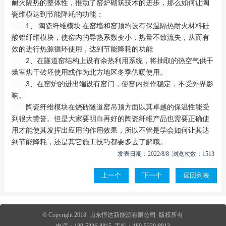
耐火隔热的整体性，推动了窑炉砌筑技术的进步，那么如何让陶
瓷维模达到节能降耗的功能：
1、
陶瓷纤维模块
在窑墙和窑顶均设有保温隔热耐火材料硅
酸铝纤维模块，使窑内的导热系数变小，热量不致流失，从而有
效的进行热源循环使用，达到节能降耗的功能
2、在隧道窑结构上设有余热利用系统，将抽取的热空气供干
燥室烘干砖坯使用或作为北方地区冬季供暖使用。
3、在窑炉的进出端设有窑门，使窑内操作稳定，不受外界影
响。
陶瓷纤维模块在烧砖隧道窑吊顶方面以其卓越的保温性能受
到很大赞誉。但是大家要明白再好的陶瓷纤维产品也需要正确使
用才能使其发挥出应用的作用效果，所以不管是学会如何让其达
到节能降耗，还是其它施工技巧都要多去了解哦。
发表日期：2022/8/8 浏览次数：1513
上一个
下一个
返回列表
© Copyright 2018 山东恒达新能源有限公司 版权所有
电话：
189-5336-8815
手机：
189-5339-8813