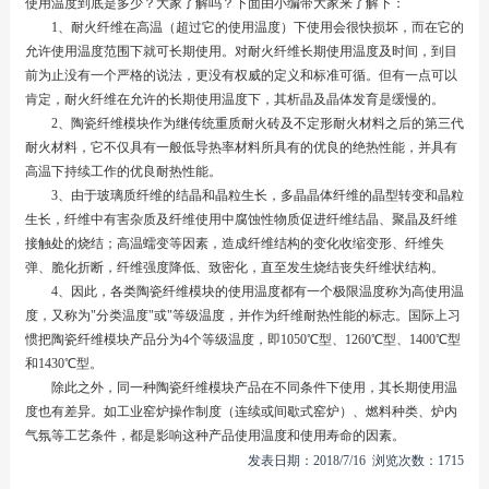
使用温度到底是多少？大家了解吗？下面由小编带大家来了解下：
1、耐火纤维在高温（超过它的使用温度）下使用会很快损坏，而在它的
允许使用温度范围下就可长期使用。对耐火纤维长期使用温度及时间，到目
前为止没有一个严格的说法，更没有权威的定义和标准可循。但有一点可以
肯定，耐火纤维在允许的长期使用温度下，其析晶及晶体发育是缓慢的。
2、陶瓷纤维模块作为继传统重质耐火砖及不定形耐火材料之后的第三代
耐火材料，它不仅具有一般低导热率材料所具有的优良的绝热性能，并具有
高温下持续工作的优良耐热性能。
3、由于玻璃质纤维的结晶和晶粒生长，多晶晶体纤维的晶型转变和晶粒
生长，纤维中有害杂质及纤维使用中腐蚀性物质促进纤维结晶、聚晶及纤维
接触处的烧结；高温蠕变等因素，造成纤维结构的变化收缩变形、纤维失
弹、脆化折断，纤维强度降低、致密化，直至发生烧结丧失纤维状结构。
4、因此，各类陶瓷纤维模块的使用温度都有一个极限温度称为高使用温
度，又称为"分类温度"或"等级温度，并作为纤维耐热性能的标志。国际上习
惯把陶瓷纤维模块产品分为4个等级温度，即1050℃型、1260℃型、1400℃型
和1430℃型。
除此之外，同一种陶瓷纤维模块产品在不同条件下使用，其长期使用温
度也有差异。如工业窑炉操作制度（连续或间歇式窑炉）、燃料种类、炉内
气氛等工艺条件，都是影响这种产品使用温度和使用寿命的因素。
发表日期：2018/7/16 浏览次数：1715