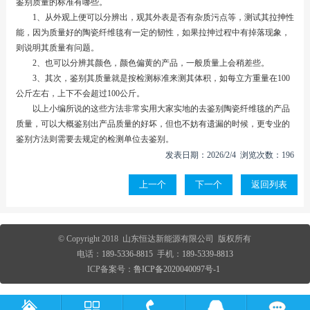
鉴别质量的标准有哪些。
1、从外观上便可以分辨出，观其外表是否有杂质污点等，测试其拉抻性
能，因为质量好的陶瓷纤维毯有一定的韧性，如果拉抻过程中有掉落现象，
则说明其质量有问题。
2、也可以分辨其颜色，颜色偏黄的产品，一般质量上会稍差些。
3、其次，鉴别其质量就是按检测标准来测其体积，如每立方重量在100
公斤左右，上下不会超过100公斤。
以上小编所说的这些方法非常实用大家实地的去鉴别陶瓷纤维毯的产品
质量，可以大概鉴别出产品质量的好坏，但也不妨有遗漏的时候，更专业的
鉴别方法则需要去规定的检测单位去鉴别。
发表日期：2026/2/4 浏览次数：196
上一个
下一个
返回列表
© Copyright 2018 山东恒达新能源有限公司 版权所有
电话：
189-5336-8815
手机：
189-5339-8813
ICP备案号：
鲁ICP备2020040097号-1